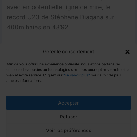
avec en potentielle ligne de mire, le
record U23 de Stéphane Diagana sur
400m haies en 48’92.
Gérer le consentement
Facebook
Instagram
LinkedIn
Afin de vous offrir une expérience optimale, nous et nos partenaires
utilisons des cookies ou technologies similaires pour optimiser notre site
web et notre service. Cliquez sur
"En savoir plus"
pour avoir de plus
amples informations.
PRÉCÉDENT
SUIVANT
Accepter
Refuser
Mentions Légales
Politique de confidentialité (RGPD)
Voir les préférences