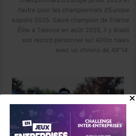
championnats d’Europe junior 2023 et
l’autre pour les championnats d’Europe
espoirs 2025. Sacré champion de France
Élite à Talence en août 2025, il y établi
son record personnel sur 400m haies
avec un chrono de 49’’14.