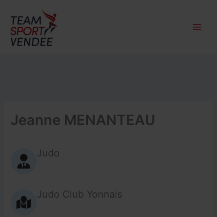
Aller
au
contenu
Jeanne MENANTEAU
Judo
Judo Club Yonnais