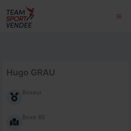
Aller
au
contenu
Hugo GRAU
Boxeur
Boxe 85