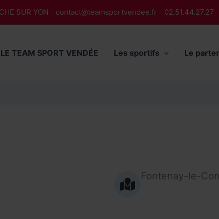
ROCHE SUR YON -
contact@teamsportvendee.fr
- 02.51.44.27.27
LE TEAM SPORT VENDÉE
Les sportifs
Le parte
Fontenay-le-Co