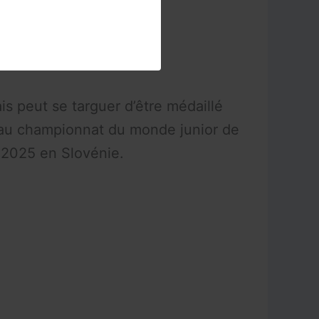
ais peut se targuer d’être médaillé
 au championnat du monde junior de
 2025 en Slovénie.