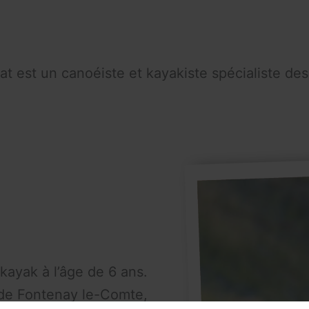
olat est un canoéiste et kayakiste spécialiste d
ayak à l’âge de 6 ans.
 de Fontenay le-Comte,