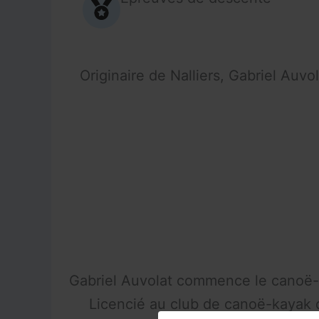
Originaire de Nalliers, Gabriel Auv
Gabriel Auvolat commence le canoë-k
Licencié au club de canoë-kayak