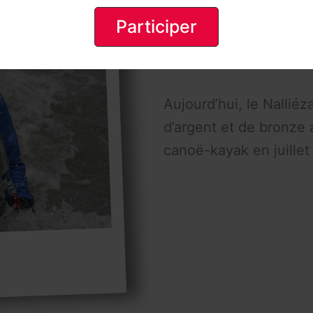
Participer
Aujourd’hui, le Nalliéz
d’argent et de bronze
canoë-kayak en juillet