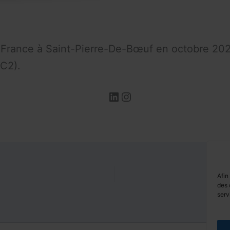
 France à Saint-Pierre-De-Bœuf en octobre 202
(C2).
https://fr.linkedin.com/in/gabriel-auvolat-796722314
Instagram
Afin
des 
serv