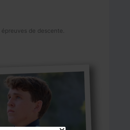
es épreuves de descente.