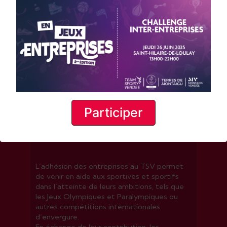
haut niveau vendéens ou licenciés en
Vendée. Elle incite également les
entreprises du territoire à développer la
pratique sportive dans leurs locaux.
Présidé par Jean-Philippe Guignard,
Président du CDOS Vendée, le Team Sport
Vendée se donne trois objectifs majeurs :
• Soutenir les athlètes de haut niveau dans la
préparation de leurs objectifs sportifs,
• Développer la pratique sportive en
Participer
entreprise,
• Développer la pratique sportive dans leurs
locaux.
L’adhésion des entreprises au TSV permet
de venir en aide aux sportives et sportifs
dans l’atteinte de leurs ambitions, tels que
les Jeux Olympiques et Paralympiques ou
autres compétitions internationales
d’envergure.