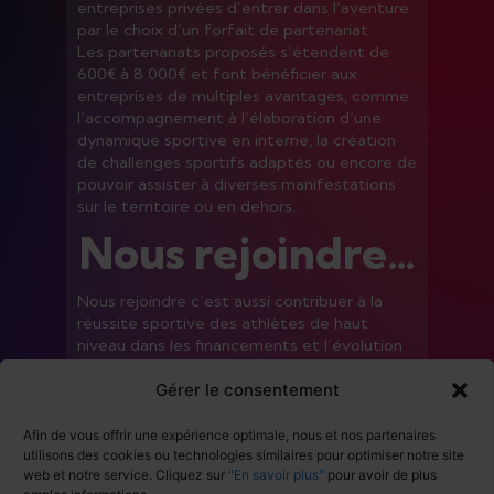
entreprises privées d’entrer dans l’aventure
par le choix d’un forfait de partenariat.
Les partenariats proposés s’étendent de
600€ à 8 000€ et font bénéficier aux
entreprises de multiples avantages, comme
l’accompagnement à l’élaboration d’une
dynamique sportive en interne, la création
de challenges sportifs adaptés ou encore de
pouvoir assister à diverses manifestations
sur le territoire ou en dehors.
Nous rejoindre…
Nous rejoindre c’est aussi contribuer à la
réussite sportive des athlètes de haut
niveau dans les financements et l’évolution
de leur carrière. De nombreux rendez-vous
Gérer le consentement
sont ajoutés à cette opportunité pour que
sportifs et monde économique puissent
créer un lien autour d’un thème qui les
Afin de vous offrir une expérience optimale, nous et nos partenaires
rassemble : le sport.
utilisons des cookies ou technologies similaires pour optimiser notre site
web et notre service. Cliquez sur
"En savoir plus"
pour avoir de plus
En savoir plus sur le partenariat