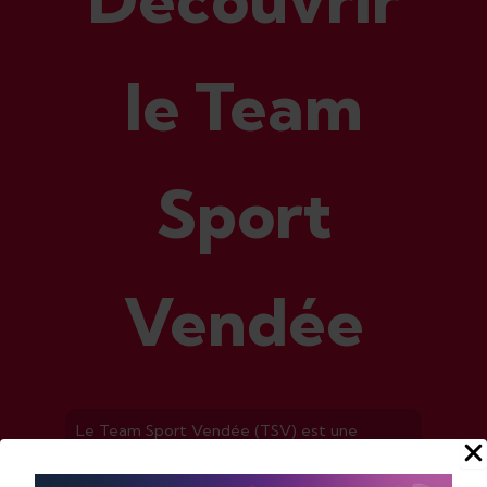
le Team
Sport
Vendée
Le Team Sport Vendée (TSV) est une
association de loi 1901 créée en 2021, qui
œuvre au soutien financier des athlètes de